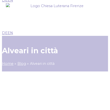
DE
EN
DE
EN
Alveari in città
Home
Blog
Alveari in città