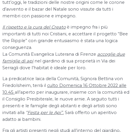
tutt’oggi, le tradizioni delle nostre origini come le corone
d’avvento e il bazar del Natale sono vissute da tutti i
membri con passione e impegno.
Il rispetto e la cura del Creato
è impegno fra i più
importanti di tutti noi Cristiani, e accettare il progetto “Bee
the Ripple” con grande entusiasmo è stata una logica
conseguenza.
La Comunità Evangelica Luterana di Firenze
accoglie due
famiglie di api
nel giardino di sua proprietà in Via dei
Serragli dove l’habitat è ideale per loro.
La predicatrice laica della Comunità, Signora Bettina von
Friedolsheim, terrà il
culto Domenica 16 Ottobre 2022 alle
10.45
all’aperto per inaugurare, insieme con la comunità ed
il Consiglio Presbiterale, le nuove arnie. A seguito tutti i
presenti e le famiglie degli abitanti e degli artisti sono
invitati alla
“
Festa per le Api”.
Sarà offerto un aperitivo
adatto ai bambini.
Fra gli artisti presenti negli studi all’interno del giardino,