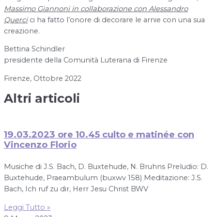
Massimo Giannoni in collaborazione con Alessandro
Querci
ci ha fatto l’onore di decorare le arnie con una sua
creazione.
Bettina Schindler
presidente della Comunità Luterana di Firenze
Firenze, Ottobre 2022
Altri articoli
19.03.2023 ore 10.45 culto e matinée con
Vincenzo Florio
Musiche di J.S. Bach, D. Buxtehude, N. Bruhns Preludio: D.
Buxtehude, Praeambulum (buxwv 158) Meditazione: J.S.
Bach, Ich ruf zu dir, Herr Jesu Christ BWV
Leggi Tutto »