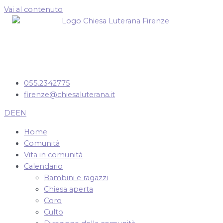
Vai al contenuto
055.2342775
firenze@chiesaluterana.it
DE
EN
Home
Comunità
Vita in comunità
Calendario
Bambini e ragazzi
Chiesa aperta
Coro
Culto