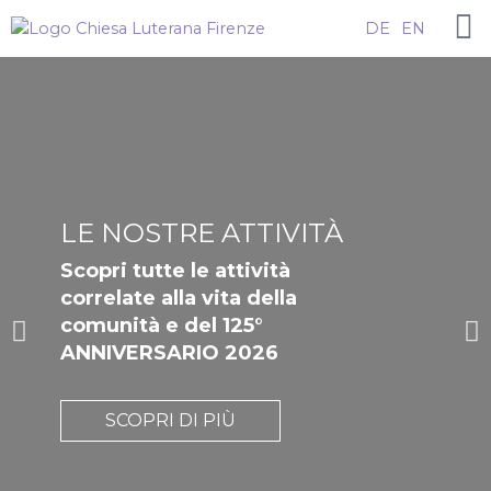
Vai
DE
EN
al
contenuto
LE NOSTRE ATTIVITÀ
Scopri tutte le attività
correlate alla vita della
D
P
comunità e del 125°
i
r
ANNIVERSARIO 2026
a
o
p
s
SCOPRI DI PIÙ
o
s
s
i
i
m