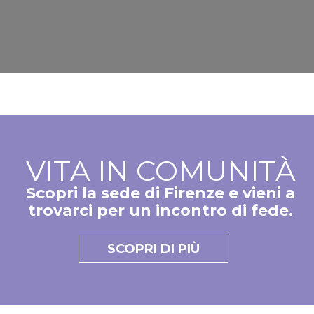
t
a
i
d
v
i
a
a
p
p
r
o
e
s
c
i
e
t
d
i
VITA IN COMUNITÀ
e
v
n
a
Scopri la sede di Firenze e vieni a
t
trovarci per un incontro di fede.
e
SCOPRI DI PIÙ