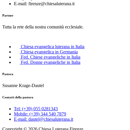
E-mail: firenze@chiesaluterana.it
Partner
Tutta la rete della nostra comunità ecclesiale.
Chiesa evangelica luterana in Italia
Chiesa evangelica in Germania
Fed. Chiese evangeliche in Italia
Fed. Donne evangeliche in Italia
Pastora
Susanne Krage-Dautel
Contatti della pastora
Tel: (+39) 055 0281343
Mobile: (+39) 344 540 7879
E-mail: dautel@chiesaluterana.it
Copryright © 2026 Chiesa Luterana Firenze