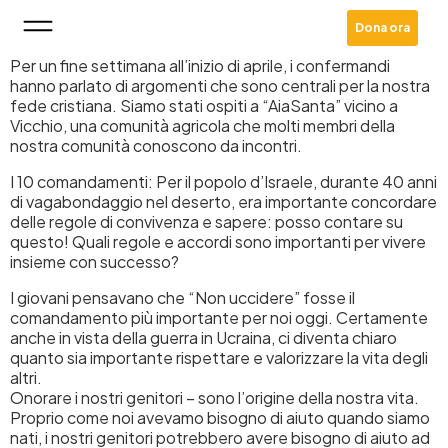
Dona ora
Per un fine settimana all’inizio di aprile, i confermandi
hanno parlato di argomenti che sono centrali per la nostra
fede cristiana. Siamo stati ospiti a “AiaSanta” vicino a
Vicchio, una comunità agricola che molti membri della
nostra comunità conoscono da incontri.
I 10 comandamenti: Per il popolo d’Israele, durante 40 anni
di vagabondaggio nel deserto, era importante concordare
delle regole di convivenza e sapere: posso contare su
questo! Quali regole e accordi sono importanti per vivere
insieme con successo?
I giovani pensavano che “Non uccidere” fosse il
comandamento più importante per noi oggi. Certamente
anche in vista della guerra in Ucraina, ci diventa chiaro
quanto sia importante rispettare e valorizzare la vita degli
altri.
Onorare i nostri genitori – sono l’origine della nostra vita.
Proprio come noi avevamo bisogno di aiuto quando siamo
nati, i nostri genitori potrebbero avere bisogno di aiuto ad