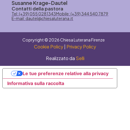
Susanne Krage-Dautel
Contatti della pastora
Tel: (+39) 055 0281343
Mobile: (+39) 344 540 7879
E-mail: dautel@chiesaluterana.it
Copryright © 2026 Chiesa Luterana Firenze
Cookie Policy
|
Privacy Policy
Realizzato da
Selli
Le tue preferenze relative alla privacy
Informativa sulla raccolta