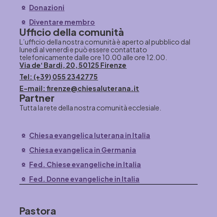
Donazioni
Diventare membro
Ufficio della comunità
L’ufficio della nostra comunità è aperto al pubblico dal
lunedì al venerdì e può essere contattato
telefonicamente dalle ore 10.00 alle ore 12.00.
Via de‘ Bardi, 20, 50125 Firenze
Tel: (+39) 055 2342775
E-mail: firenze@chiesaluterana.it
Partner
Tutta la rete della nostra comunità ecclesiale.
Chiesa evangelica luterana in Italia
Chiesa evangelica in Germania
Fed. Chiese evangeliche in Italia
Fed. Donne evangeliche in Italia
Pastora