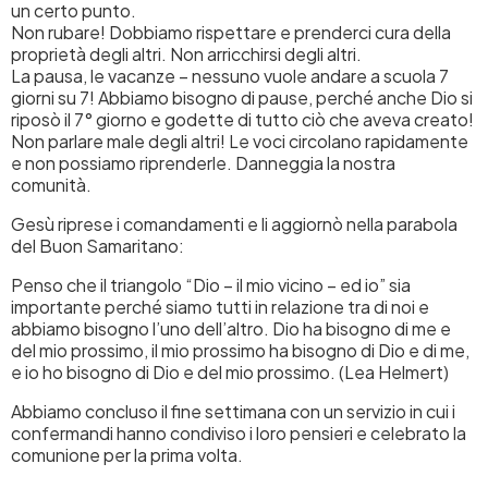
un certo punto.
Non rubare! Dobbiamo rispettare e prenderci cura della
proprietà degli altri. Non arricchirsi degli altri.
La pausa, le vacanze – nessuno vuole andare a scuola 7
giorni su 7! Abbiamo bisogno di pause, perché anche Dio si
riposò il 7° giorno e godette di tutto ciò che aveva creato!
Non parlare male degli altri! Le voci circolano rapidamente
e non possiamo riprenderle. Danneggia la nostra
comunità.
Gesù riprese i comandamenti e li aggiornò nella parabola
del Buon Samaritano:
Penso che il triangolo “Dio – il mio vicino – ed io” sia
importante perché siamo tutti in relazione tra di noi e
abbiamo bisogno l’uno dell’altro. Dio ha bisogno di me e
del mio prossimo, il mio prossimo ha bisogno di Dio e di me,
e io ho bisogno di Dio e del mio prossimo. (Lea Helmert)
Abbiamo concluso il fine settimana con un servizio in cui i
confermandi hanno condiviso i loro pensieri e celebrato la
comunione per la prima volta.